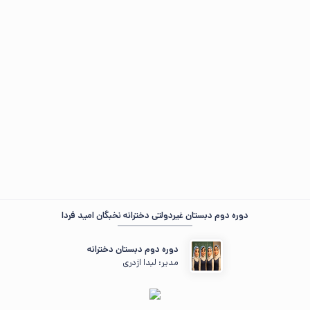
مهمان عزیز ، ☀️ صبح‌تون بخیر
در حال جمع‌وجور کردن اطلاعات...
«به نام خداوند جان و خرد...»
دوره دوم دبستان غیردولتی دخترانه نخبگان امید فردا
دوره دوم دبستان دخترانه
مدیر: لیدا اژدری