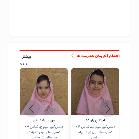
بیشتر...
افتخار آفرینان مدرسه ما
8
/
1
پرهوده
شفیعی
لیانا
مهرسا
سوگ
دانش‌آموز دوم ب، کلاس 22
دانش‌آموز دوم ج، کلاس 23
دانش‌آموز
کسب مقام اول در المپیاد
کسب مقام سوم ناحیه در
کسب مق
ریاضی
مسابقات شاهنام...
ی