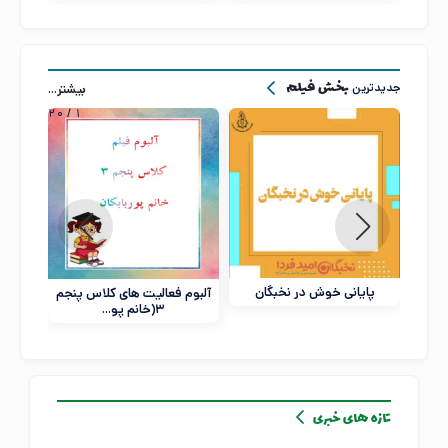
جدیدترین
بیشتر...
بخش فیلم
20
/
1
پایانی خوش در نخبگان
آلبوم فعالیت های کلاس پنجم
3(خانم پو...
پ
تازه های خبری