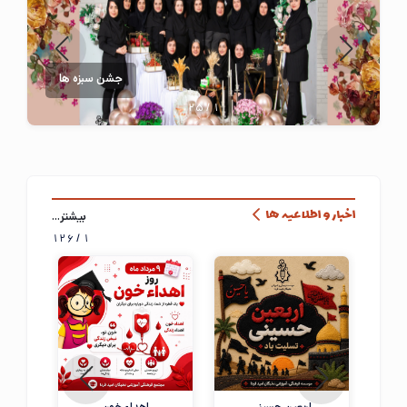
جشن سبزه ها
25
/
1
بیشتر...
اخبار و اطلاعیه ها
126
/
1