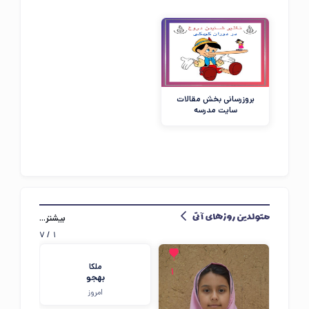
مهمان عزیز ، ☀️ صبح‌تون بخیر
بروزرسانی بخش مقالات
در حال جمع‌وجور کردن اطلاعات...
سایت مدرسه
«بنی‌آدم اعضای یکدیگرند...»
بیشتر...
متولدین روزهای آتی
7
/
1
ملکا
1
بهجو
امروز