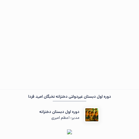
مهمان عزیز ، 🌞 روز‌تون بخیر
در حال جمع‌وجور کردن اطلاعات...
«سعدیا مرد نکونام نمیرد هرگز.»
دوره اول دبستان غیردولتی دخترانه نخبگان امید فردا
دوره اول دبستان دخترانه
مدیر: اعظم امیری