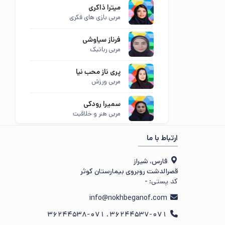
میترا ذاکری
مربی بازی های فکری
فرناز سیاوشی
مربی رباتیک
پری ناز محب نیا
مربی ورزش
سمیرا رودکی
مربی هنر و خلاقیت
ارتباط با ما
فارس، شیراز
قصرالدشت روبروی بیمارستان کوثر
کد پستی:
-
info@nokhbeganof.com
36244537-071 ، 36244538-071