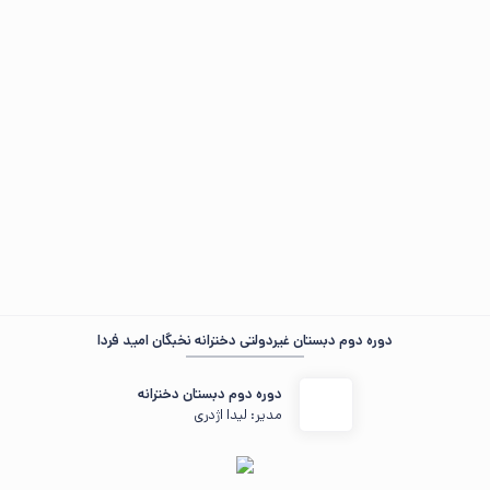
مهمان عزیز ، ☀️ صبح‌تون بخیر
در حال جمع‌وجور کردن اطلاعات...
«هر که خواهد که بزرگی بیند، باید که بزرگی کند.»
دوره دوم دبستان غیردولتی دخترانه نخبگان امید فردا
دوره دوم دبستان دخترانه
مدیر: لیدا اژدری