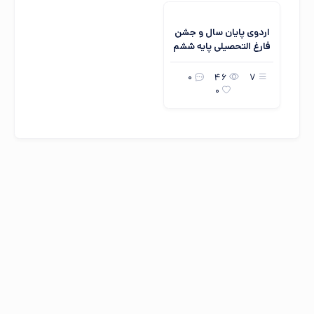
اردوی پایان سال و جشن
فارغ التحصیلی پایه ششم
0
46
7
0