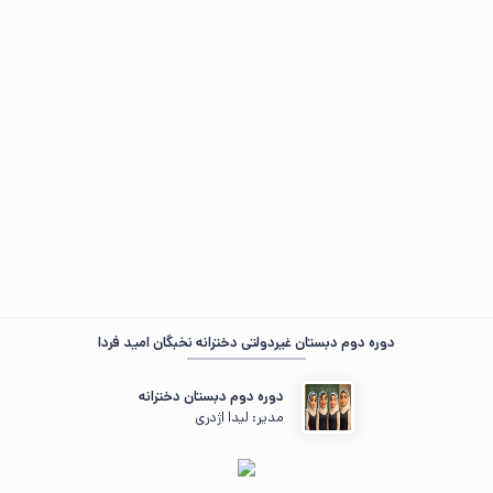
مهمان عزیز ، 🌞 روز‌تون بخیر
در حال جمع‌وجور کردن اطلاعات...
«دوش وقت سحر از غصه نجاتم دادند...»
دوره دوم دبستان غیردولتی دخترانه نخبگان امید فردا
دوره دوم دبستان دخترانه
مدیر: لیدا اژدری