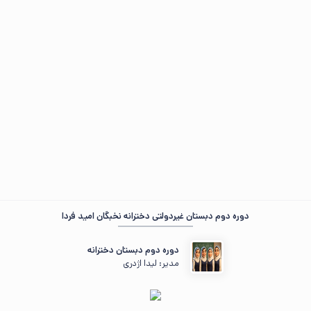
مهمان عزیز ، ☀️ صبح‌تون بخیر
در حال جمع‌وجور کردن اطلاعات...
«هر که امروز نکارد، فردا ندروَد.»
دوره دوم دبستان غیردولتی دخترانه نخبگان امید فردا
دوره دوم دبستان دخترانه
مدیر: لیدا اژدری